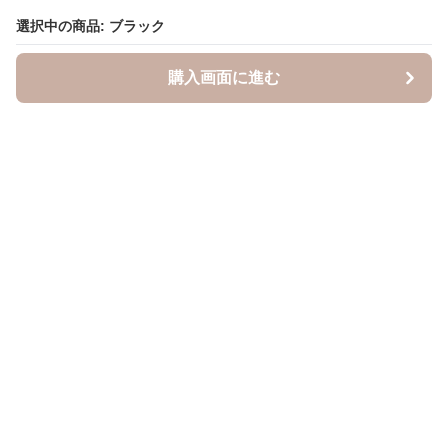
選択中の商品: ブラック
選択中の商品: ブラック
購入画面に進む
購入画面に進む
キャスケッティ
について
会社概要
利用規約