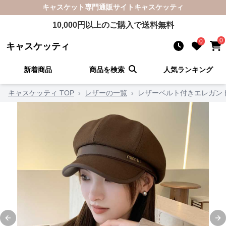
キャスケット
専門通販サイト
キャスケッティ
10,000
円以上のご購入で送料無料
0
0
キャスケッティ
新着商品
商品を検索
人気ランキング
キャスケッティ TOP
›
レザーの一覧
›
レザーベルト付きエレガン
Previous slide
Ne