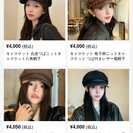
¥
4,000
¥
4,000
(税込)
(税込)
キャスケット 合皮つばニットキ
キャスケット 格子柄ニットキャ
ャスケット八角帽子
スケット つば付きレザー風帽子
¥
4,050
¥
4,000
(税込)
(税込)