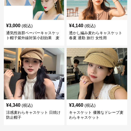
¥
3,000
¥
4,140
(税込)
(税込)
通気性抜群ペーパーキャスケッ
透かし編み麦わらキャスケット
ト帽子紫外線対策小顔効果 麦
春夏 通勤 旅行 女性用
わら
¥
4,340
¥
3,460
(税込)
(税込)
涼感麦わらキャスケット 日焼け
キャスケット 優雅なドレープ麦
防止帽子
わらキャスケット