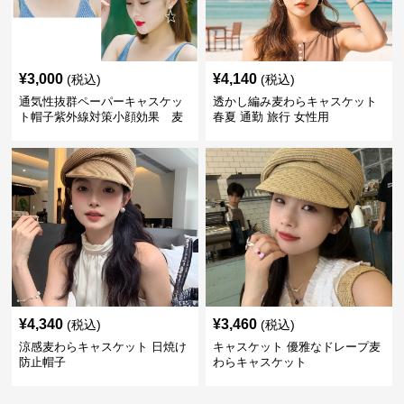
¥
3,000
¥
4,140
(税込)
(税込)
通気性抜群ペーパーキャスケッ
透かし編み麦わらキャスケット
ト帽子紫外線対策小顔効果 麦
春夏 通勤 旅行 女性用
わら
¥
4,340
¥
3,460
(税込)
(税込)
涼感麦わらキャスケット 日焼け
キャスケット 優雅なドレープ麦
防止帽子
わらキャスケット