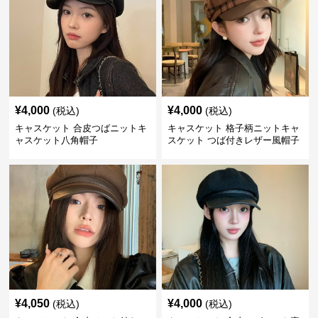
¥
4,000
¥
4,000
(税込)
(税込)
キャスケット 合皮つばニットキ
キャスケット 格子柄ニットキャ
ャスケット八角帽子
スケット つば付きレザー風帽子
¥
4,050
¥
4,000
(税込)
(税込)