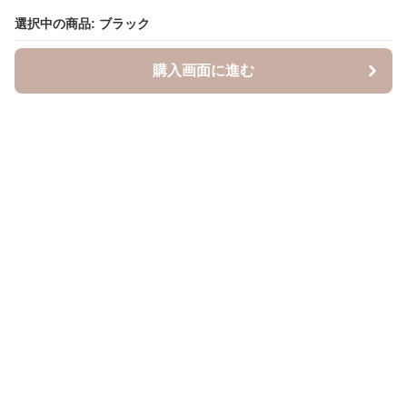
選択中の商品: ブラック
選択中の商品: ブラック
購入画面に進む
購入画面に進む
キャスケッティ
について
会社概要
利用規約