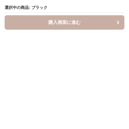
選択中の商品: ブラック
選択中の商品: ブラック
購入画面に進む
購入画面に進む
キャスケッティ
について
会社概要
利用規約