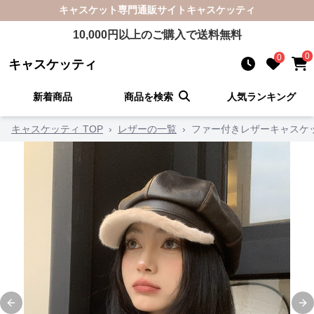
キャスケット
専門通販サイト
キャスケッティ
10,000
円以上のご購入で送料無料
0
0
キャスケッティ
新着商品
商品を検索
人気ランキング
キャスケッティ TOP
›
レザーの一覧
›
ファー付きレザーキャスケ
Previous slide
Ne