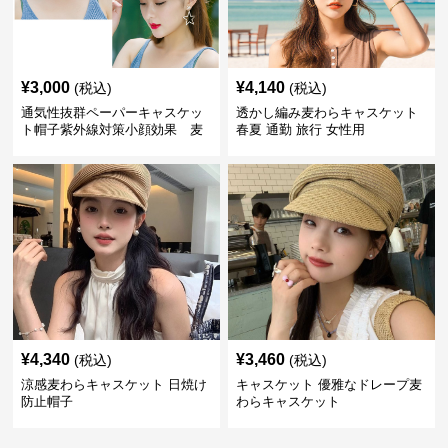
¥
3,000
¥
4,140
(税込)
(税込)
通気性抜群ペーパーキャスケッ
透かし編み麦わらキャスケット
ト帽子紫外線対策小顔効果 麦
春夏 通勤 旅行 女性用
わら
¥
4,340
¥
3,460
(税込)
(税込)
涼感麦わらキャスケット 日焼け
キャスケット 優雅なドレープ麦
防止帽子
わらキャスケット