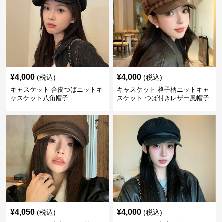
¥
4,000
¥
4,000
(税込)
(税込)
キャスケット 合皮つばニットキ
キャスケット 格子柄ニットキャ
ャスケット八角帽子
スケット つば付きレザー風帽子
¥
4,050
¥
4,000
(税込)
(税込)