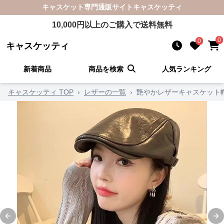
キャスケット
専門通販サイト
キャスケッティ
10,000
円以上のご購入で送料無料
0
0
キャスケッティ
新着商品
商品を検索
人気ランキング
キャスケッティ TOP
›
レザーの一覧
›
艶やかレザーキャスケット
Previous slide
Ne