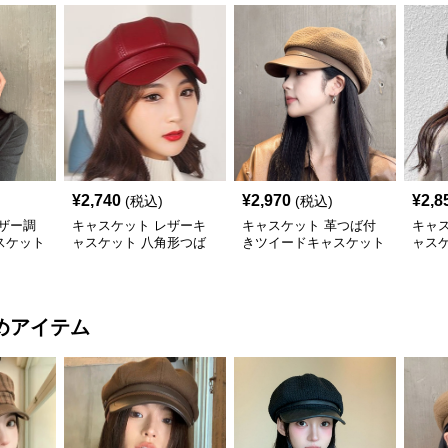
¥
2,740
¥
2,970
¥
2,8
(税込)
(税込)
ザー調
キャスケット レザーキ
キャスケット 革つば付
キャ
スケット
ャスケット 八角形つば
きツイードキャスケット
ャス
付き帽子
帽
子
めアイテム