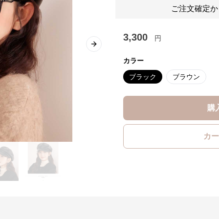
ご注文確定か
3,300
円
Next slide
カラー
ブラック
ブラウン
購
カー