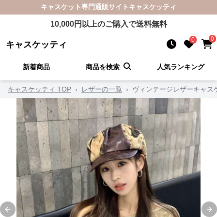
キャスケット
専門通販サイト
キャスケッティ
10,000
円以上のご購入で送料無料
0
0
キャスケッティ
新着商品
商品を検索
人気ランキング
キャスケッティ TOP
›
レザーの一覧
›
ヴィンテージレザーキャス
Previous slide
Ne