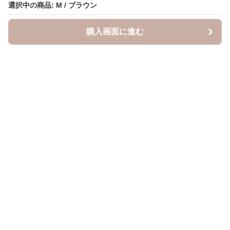
選択中の商品: M / ブラウン
選択中の商品: M / ブラウン
購入画面に進む
購入画面に進む
キャスケッティ
について
会社概要
利用規約