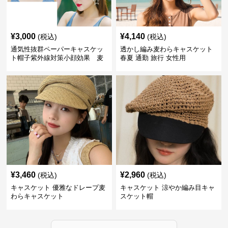
¥
3,000
¥
4,140
(税込)
(税込)
通気性抜群ペーパーキャスケッ
透かし編み麦わらキャスケット
ト帽子紫外線対策小顔効果 麦
春夏 通勤 旅行 女性用
わら
¥
3,460
¥
2,960
(税込)
(税込)
キャスケット 優雅なドレープ麦
キャスケット 涼やか編み目キャ
わらキャスケット
スケット帽