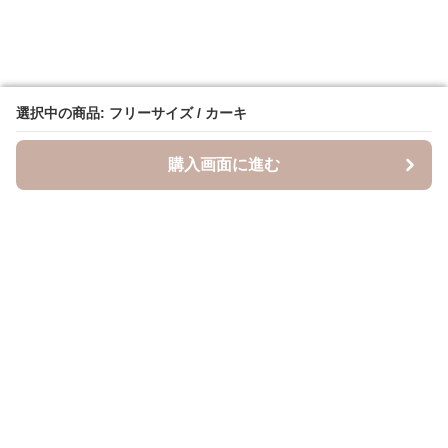
選択中の商品: フリーサイズ / カーキ
選択中の商品: フリーサイズ / カーキ
購入画面に進む
購入画面に進む
キャスケッティ
について