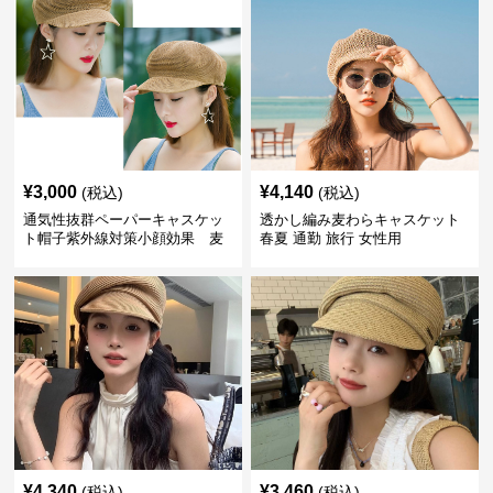
¥
3,000
¥
4,140
(税込)
(税込)
通気性抜群ペーパーキャスケッ
透かし編み麦わらキャスケット
ト帽子紫外線対策小顔効果 麦
春夏 通勤 旅行 女性用
わら
¥
4,340
¥
3,460
(税込)
(税込)