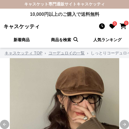
キャスケット
専門通販サイト
キャスケッティ
10,000
円以上のご購入で送料無料
0
0
キャスケッティ
新着商品
商品を検索
人気ランキング
キャスケッティ TOP
›
コーデュロイの一覧
›
しっとりコーデュロ
Previous slide
Ne