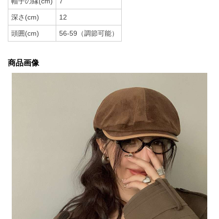
帽子の縁(cm)
7
深さ(cm)
12
頭囲(cm)
56-59（調節可能）
商品画像