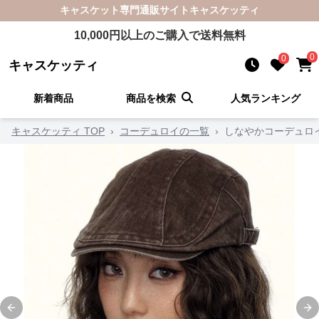
キャスケット
専門通販サイト
キャスケッティ
10,000
円以上のご購入で送料無料
0
0
キャスケッティ
新着商品
商品を検索
人気ランキング
キャスケッティ TOP
›
コーデュロイの一覧
›
しなやかコーデュロ
Previous slide
Ne