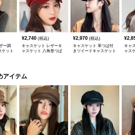
¥
2,740
¥
2,970
¥
2,8
(税込)
(税込)
ザー調
キャスケット レザーキ
キャスケット 革つば付
キャ
スケット
ャスケット 八角形つば
きツイードキャスケット
ャス
付き帽子
帽
子
めアイテム