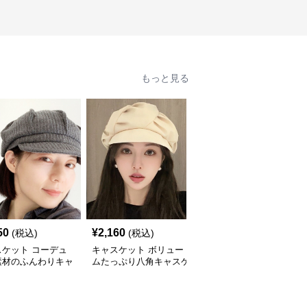
もっと見る
50
¥
2,160
¥
3,870
(税込)
(税込)
(税込)
スケット コーデュ
キャスケット ボリュー
コーデュロイ素材のクラ
素材のふんわりキャ
ムたっぷり八角キャスケ
シックハンチングキャス
ット帽
ット帽子
ケット