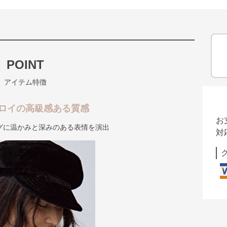
POINT
アイテム特徴
ロイの高級感ある質感
お
グに温かみと深みのある表情を演出
対