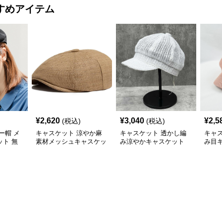
すめアイテム
¥
2,620
¥
3,040
¥
2,5
(税込)
(税込)
ー帽 メ
キャスケット 涼やか麻
キャスケット 透かし編
キャ
ト 無
素材メッシュキャスケッ
み涼やかキャスケット
み目
春夏秋
ト