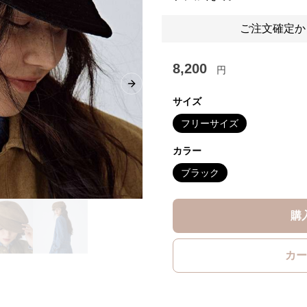
ご注文確定か
8,200
円
Next slide
サイズ
フリーサイズ
カラー
ブラック
購
カー