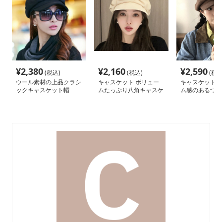
¥
2,380
¥
2,160
¥
2,590
(税込)
(税込)
(税込
ウール素材の上品クラシ
キャスケット ボリュー
キャスケット 
ックキャスケット帽
ムたっぷり八角キャスケ
ム感のあるつば
ット帽子
トキャスケット