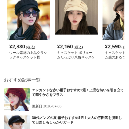
¥
2,380
¥
2,160
¥
2,590
(税込)
(税込)
(税込
ウール素材の上品クラシ
キャスケット ボリュー
キャスケット 
ックキャスケット帽
ムたっぷり八角キャスケ
ム感のあるつば
ット帽子
トキャスケット
おすすめ記事一覧
エレガントな赤い帽子おすすめ5選！上品な装いを引き立て
て華やかさをプラス
更新日
2026-07-05
30代メンズの夏 帽子おすすめ5選！大人の雰囲気を演出し
て日差しもしっかりガード