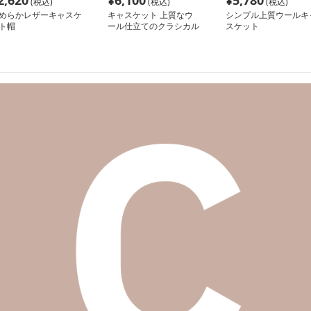
2,620
¥
6,100
¥
5,780
(税込)
(税込)
(税込)
めらかレザーキャスケ
キャスケット 上質なウ
シンプル上質ウールキ
ト帽
ール仕立てのクラシカル
スケット
ベレー帽