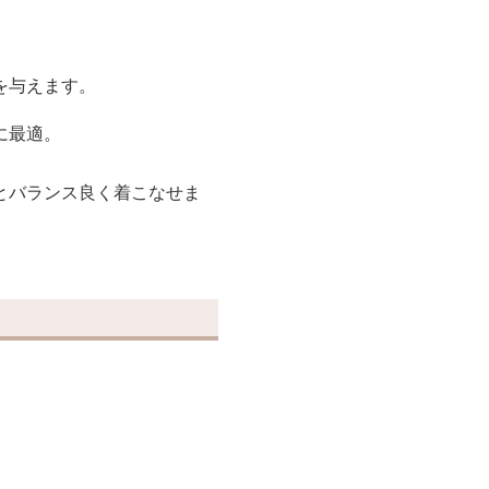
を与えます。
に最適。
とバランス良く着こなせま