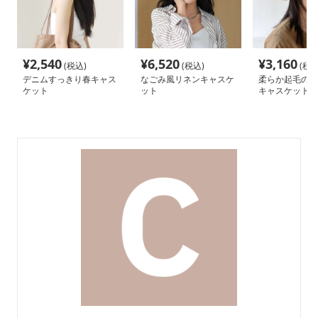
¥
2,540
¥
6,520
¥
3,160
(税込)
(税込)
(税込
デニムすっきり春キャス
なごみ風リネンキャスケ
柔らか起毛のイ
ケット
ット
キャスケット