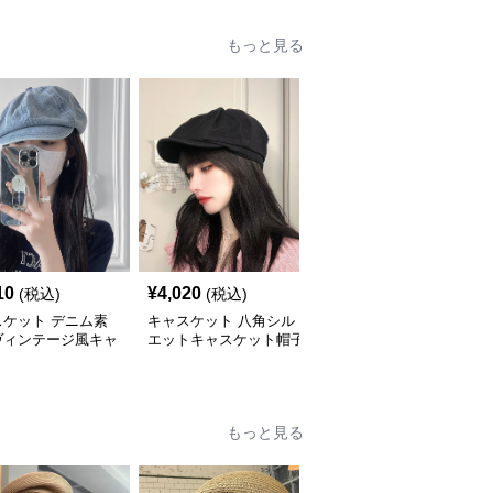
もっと見る
10
¥
4,020
¥
4,440
(税込)
(税込)
(税込)
スケット デニム素
キャスケット 八角シル
キャスケット ふんわり
ヴィンテージ風キャ
エットキャスケット帽子
ボリューム八角デニムキ
ット帽
ャスケット
もっと見る