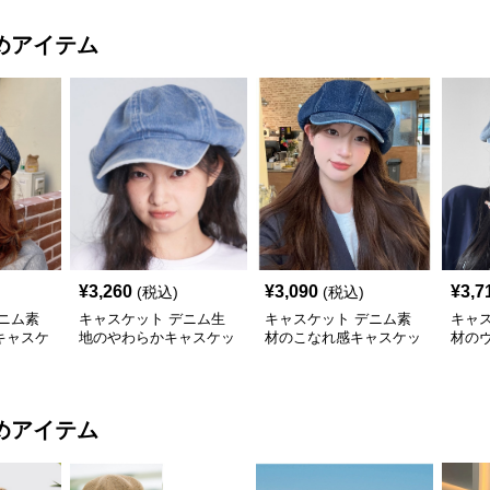
めアイテム
¥
3,260
¥
3,090
¥
3,7
(税込)
(税込)
ニム素
キャスケット デニム生
キャスケット デニム素
キャ
キャスケ
地のやわらかキャスケッ
材のこなれ感キャスケッ
材の
ト帽
ト帽
スケ
めアイテム