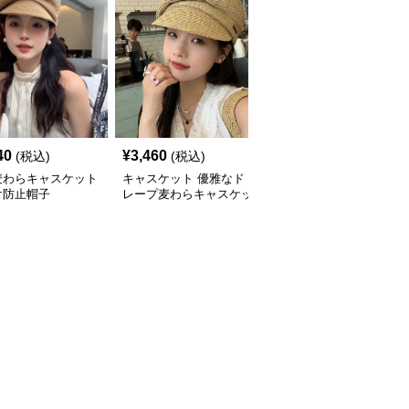
40
¥
3,460
¥
2,960
(税込)
(税込)
(税込)
麦わらキャスケット
キャスケット 優雅なド
キャスケット 涼やか編
け防止帽子
レープ麦わらキャスケッ
み目キャスケット帽
ト