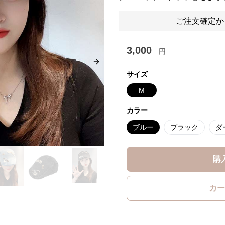
ご注文確定か
3,000
円
Next slide
サイズ
M
カラー
ブルー
ブラック
ダ
購
カー