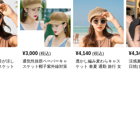
¥
3,000
¥
4,140
¥
4,3
(税込)
(税込)
目が涼し
通気性抜群ペーパーキャ
透かし編み麦わらキャス
涼感
スケット
スケット帽子紫外線対策
ケット 春夏 通勤 旅行 女
日焼
小顔効果 麦わら
性用