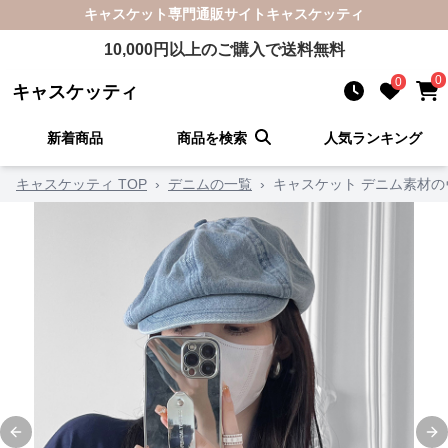
キャスケット
専門通販サイト
キャスケッティ
10,000
円以上のご購入で送料無料
0
0
キャスケッティ
新着商品
商品を検索
人気ランキング
キャスケッティ TOP
›
デニムの一覧
›
キャスケット デニム素材
Previous slide
Ne