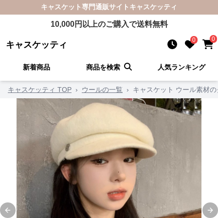
キャスケット
専門通販サイト
キャスケッティ
10,000
円以上のご購入で送料無料
0
0
キャスケッティ
新着商品
商品を検索
人気ランキング
キャスケッティ TOP
›
ウールの一覧
›
キャスケット ウール素材
Previous slide
Ne