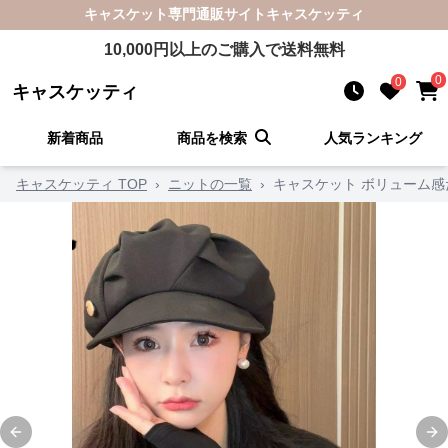
キャスケット
専門通販サイト
キャスケッティ
10,000
円以上のご購入で送料無料
0
0
キャスケッティ
新着商品
商品を検索
人気ランキング
キャスケッティ TOP
›
ニットの一覧
›
キャスケット ボリューム
Previous slide
Ne