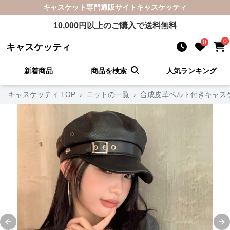
キャスケット
専門通販サイト
キャスケッティ
10,000
円以上のご購入で送料無料
0
0
キャスケッティ
新着商品
商品を検索
人気ランキング
キャスケッティ TOP
›
ニットの一覧
›
合成皮革ベルト付きキャス
Previous slide
Ne