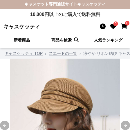
キャスケット
専門通販サイト
キャスケッティ
10,000
円以上のご購入で送料無料
0
0
キャスケッティ
新着商品
商品を検索
人気ランキング
キャスケッティ TOP
›
スエードの一覧
›
涼やか リボン結び キャ
Previous slide
Ne