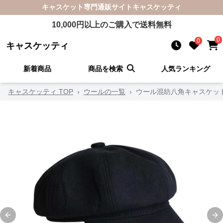
キャスケット
専門通販サイト
キャスケッティ
10,000
円以上のご購入で送料無料
0
0
キャスケッティ
新着商品
商品を検索
人気ランキング
キャスケッティ TOP
›
ウールの一覧
›
ウール混紡八角キャスケッ
Previous slide
Ne