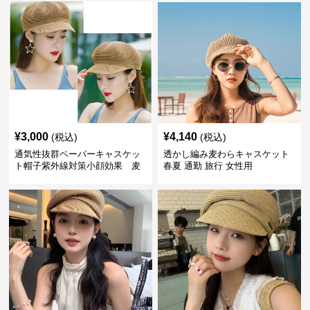
¥
3,000
¥
4,140
(税込)
(税込)
通気性抜群ペーパーキャスケッ
透かし編み麦わらキャスケット
ト帽子紫外線対策小顔効果 麦
春夏 通勤 旅行 女性用
わら