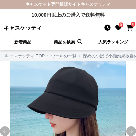
キャスケット
専門通販サイト
キャスケッティ
10,000
円以上のご購入で送料無料
0
0
キャスケッティ
新着商品
商品を検索
人気ランキング
キャスケッティ TOP
›
ウールの一覧
›
深めのつばで小顔効果抜群
Previous slide
Ne