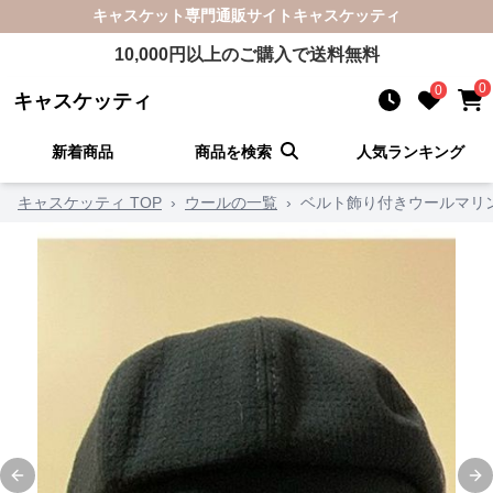
キャスケット
専門通販サイト
キャスケッティ
10,000
円以上のご購入で送料無料
0
0
キャスケッティ
新着商品
商品を検索
人気ランキング
キャスケッティ TOP
›
ウールの一覧
›
ベルト飾り付きウールマリ
Previous slide
Ne