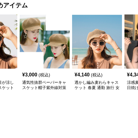
めアイテム
¥
3,000
¥
4,140
¥
4,3
(税込)
(税込)
目が涼し
通気性抜群ペーパーキャ
透かし編み麦わらキャス
涼感
スケット
スケット帽子紫外線対策
ケット 春夏 通勤 旅行 女
日焼
小顔効果 麦わら
性用