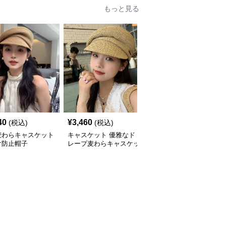
もっと見る
40
¥
3,460
¥
2,960
(税込)
(税込)
(税込)
麦わらキャスケット
キャスケット 優雅なド
キャスケット 涼やか編
け防止帽子
レープ麦わらキャスケッ
み目キャスケット帽
ト