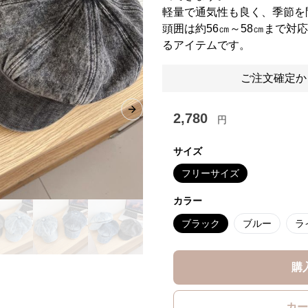
軽量で通気性も良く、季節を
頭囲は約56㎝～58㎝まで対
るアイテムです。
ご注文確定か
Next slide
2,780
円
サイズ
フリーサイズ
カラー
ブラック
ブルー
ラ
購
カー