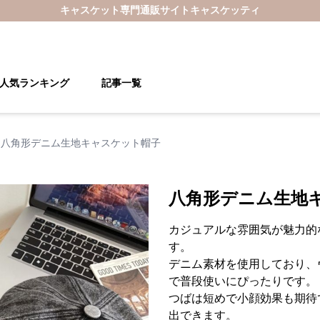
キャスケット
専門通販サイト
キャスケッティ
人気ランキング
記事一覧
八角形デニム生地キャスケット帽子
八角形デニム生地
カジュアルな雰囲気が魅力的
す。
デニム素材を使用しており、
で普段使いにぴったりです。
つばは短めで小顔効果も期待
出できます。