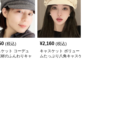
50
¥
2,160
¥
3,870
(税込)
(税込)
(税込)
スケット コーデュ
キャスケット ボリュー
コーデュロイ素材のクラ
素材のふんわりキャ
ムたっぷり八角キャスケ
シックハンチングキャス
ット帽
ット帽子
ケット