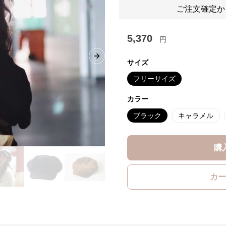
ご注文確定か
5,370
円
Next slide
サイズ
フリーサイズ
カラー
ブラック
キャラメル
購
カー