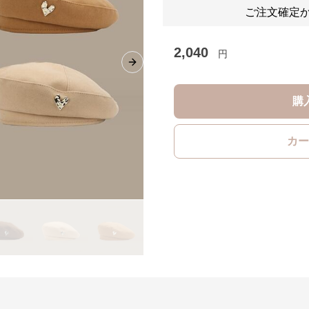
ご注文確定か
2,040
円
Next slide
購
カー