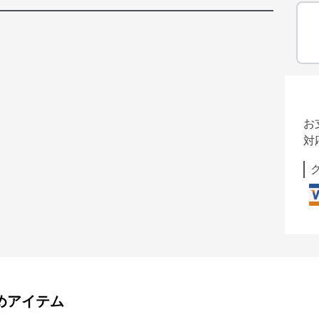
お
対
めアイテム