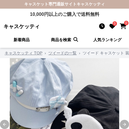
キャスケット
専門通販サイト
キャスケッティ
10,000
円以上のご購入で送料無料
0
0
キャスケッティ
新着商品
商品を検索
人気ランキング
キャスケッティ TOP
›
ツイードの一覧
›
ツイード キャスケット 
Previous slide
Ne