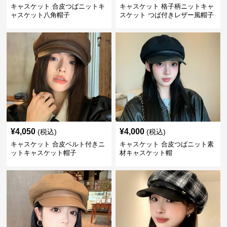
キャスケット 合皮つばニットキ
キャスケット 格子柄ニットキャ
ャスケット八角帽子
スケット つば付きレザー風帽子
¥
4,050
¥
4,000
(税込)
(税込)
キャスケット 合皮ベルト付きニ
キャスケット 合皮つばニット素
ットキャスケット帽子
材キャスケット帽