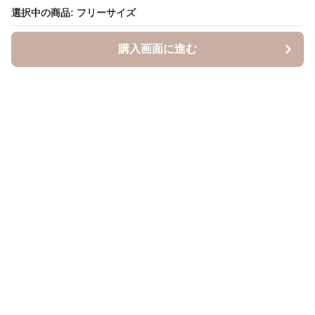
選択中の商品: フリーサイズ
選択中の商品: フリーサイズ
購入画面に進む
購入画面に進む
キャスケッティ
について
会社概要
利用規約