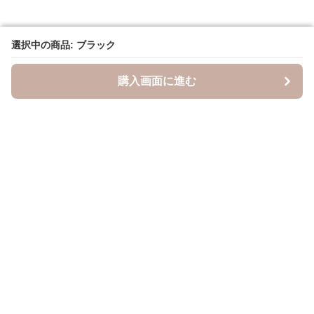
選択中の商品: ブラック
選択中の商品: ブラック
購入画面に進む
購入画面に進む
キャスケッティ
について
会社概要