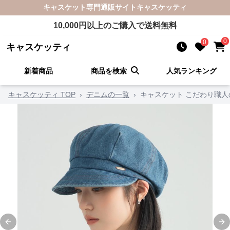
キャスケット
専門通販サイト
キャスケッティ
10,000
円以上のご購入で送料無料
0
0
キャスケッティ
新着商品
商品を検索
人気ランキング
キャスケッティ TOP
›
デニムの一覧
›
キャスケット こだわり職
Previous slide
Ne