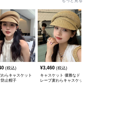
もっと見る
40
¥
3,460
¥
2,960
(税込)
(税込)
(税込)
麦わらキャスケット
キャスケット 優雅なド
キャスケット 涼やか編
け防止帽子
レープ麦わらキャスケッ
み目キャスケット帽
ト