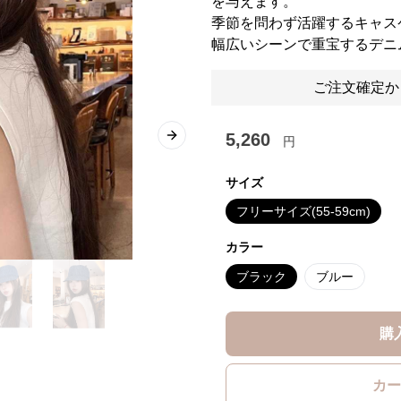
を与えます。
季節を問わず活躍するキャス
幅広いシーンで重宝するデニ
ご注文確定か
5,260
円
Next slide
サイズ
フリーサイズ(55-59cm)
カラー
ブラック
ブルー
購
カー