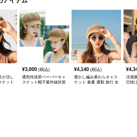
めアイテム
¥
3,000
¥
4,140
¥
4,3
(税込)
(税込)
目が涼し
通気性抜群ペーパーキャ
透かし編み麦わらキャス
涼感
スケット
スケット帽子紫外線対策
ケット 春夏 通勤 旅行 女
日焼
小顔効果 麦わら
性用