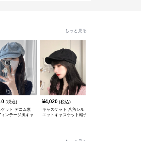
もっと見る
10
¥
4,020
¥
4,440
(税込)
(税込)
(税込)
スケット デニム素
キャスケット 八角シル
キャスケット ふんわり
ヴィンテージ風キャ
エットキャスケット帽子
ボリューム八角デニムキ
ット帽
ャスケット