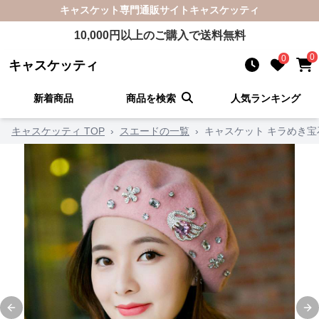
キャスケット
専門通販サイト
キャスケッティ
10,000
円以上のご購入で送料無料
0
0
キャスケッティ
新着商品
商品を検索
人気ランキング
キャスケッティ TOP
›
スエードの一覧
›
キャスケット キラめき
Previous slide
Ne