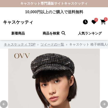
キャスケット
専門通販サイト
キャスケッティ
10,000
円以上のご購入で送料無料
0
0
キャスケッティ
新着商品
商品を検索
人気ランキング
キャスケッティ TOP
›
ツイードの一覧
›
キャスケット 格子柄職
Previous slide
Ne