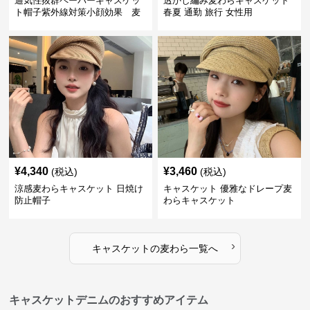
通気性抜群ペーパーキャスケッ
透かし編み麦わらキャスケット
ト帽子紫外線対策小顔効果 麦
春夏 通勤 旅行 女性用
わら
¥
4,340
¥
3,460
(税込)
(税込)
涼感麦わらキャスケット 日焼け
キャスケット 優雅なドレープ麦
防止帽子
わらキャスケット
›
キャスケット
の
麦わら
一覧へ
キャスケットデニムのおすすめアイテム