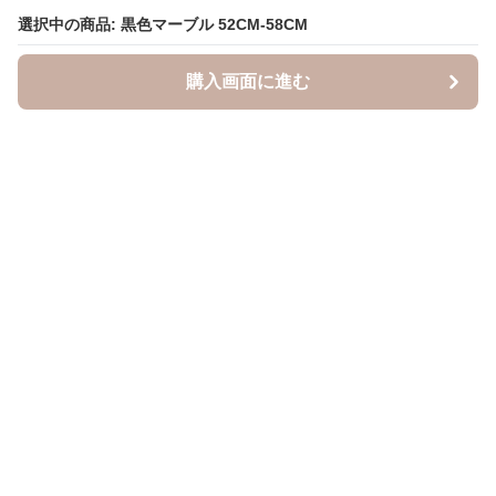
選択中の商品: 黒色マーブル 52CM-58CM
選択中の商品: 黒色マーブル 52CM-58CM
購入画面に進む
購入画面に進む
キャスケッティ
について
会社概要
利用規約