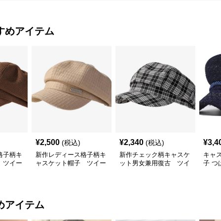
すめアイテム
¥
2,500
¥
2,340
¥
3,4
(税込)
(税込)
格子柄キ
新作レディース格子柄キ
新作チェック柄キャスケ
キャ
 ツイー
ャスケット帽子 ツイー
ット男女兼用復古 ツイ
子 つ
ド
ード帽子
用ツ
めアイテム