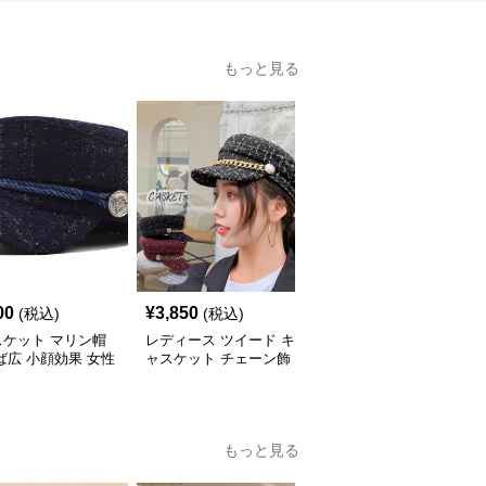
もっと見る
00
¥
3,850
¥
4,690
(税込)
(税込)
(税込)
スケット マリン帽
レディース ツイード キ
チェーン付きツイード風
ば広 小顔効果 女性
ャスケット チェーン飾
キャスケット レディー
イード
り マリンキャップ
ス帽子
もっと見る