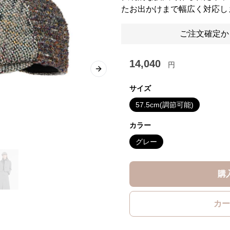
たお出かけまで幅広く対応し
ご注文確定か
14,040
円
Next slide
サイズ
57.5cm(調節可能)
カラー
グレー
購
カー