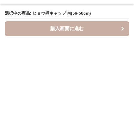
選択中の商品: ヒョウ柄キャップ M(56-58cm)
選択中の商品: ヒョウ柄キャップ M(56-58cm)
購入画面に進む
購入画面に進む
キャスケッティ
について
会社概要