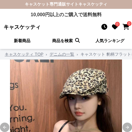
キャスケット
専門通販サイト
キャスケッティ
10,000
円以上のご購入で送料無料
0
0
キャスケッティ
新着商品
商品を検索
人気ランキング
キャスケッティ TOP
›
デニムの一覧
›
キャスケット 豹柄フラッ
Previous slide
Ne