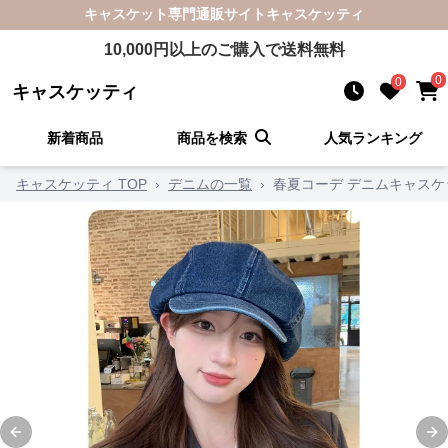
キャスケット
専門通販サイト
キャスケッティ
10,000
円以上のご購入で送料無料
0
0
キャスケッティ
新着商品
商品を検索
人気ランキング
キャスケッティ TOP
›
デニムの一覧
›
春夏コーデ デニムキャスケ
Previous slide
Ne