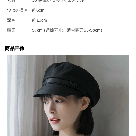
素材
55%粘胶 45%ポリエステル
つばの長さ
約6cm
深さ
約10cm
頭囲
57cm (調節可能、適合頭囲55-58cm)
商品画像