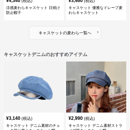
¥
4,340
¥
3,460
(税込)
(税込)
涼感麦わらキャスケット 日焼け
キャスケット 優雅なドレープ麦
防止帽子
わらキャスケット
›
キャスケット
の
麦わら
一覧へ
キャスケットデニムのおすすめアイテム
¥
3,140
¥
2,990
(税込)
(税込)
キャスケット デニム素材のチェ
キャスケット デニム素材ストラ