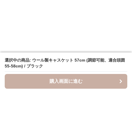
選択中の商品: ウール製キャスケット 57cm (調節可能、適合頭囲
選択中の商品: ウール製キャスケット 57cm (調節可能、適合頭囲
55-58cm) / ブラック
55-58cm) / ブラック
購入画面に進む
購入画面に進む