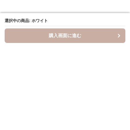
選択中の商品: ホワイト
選択中の商品: ホワイト
購入画面に進む
購入画面に進む
キャスケッティ
について
会社概要