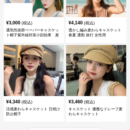
¥
3,000
¥
4,140
(税込)
(税込)
通気性抜群ペーパーキャスケッ
透かし編み麦わらキャスケット
ト帽子紫外線対策小顔効果 麦
春夏 通勤 旅行 女性用
わら
¥
4,340
¥
3,460
(税込)
(税込)
涼感麦わらキャスケット 日焼け
キャスケット 優雅なドレープ麦
防止帽子
わらキャスケット