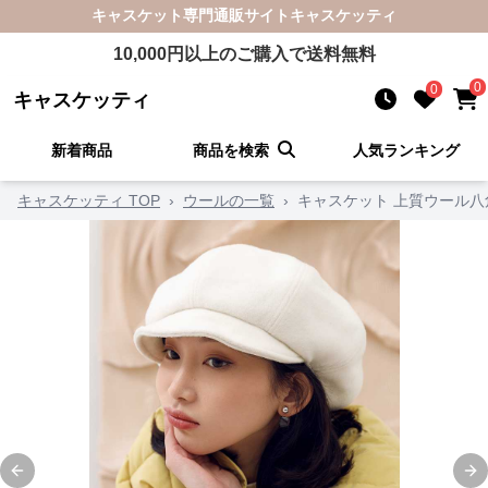
キャスケット
専門通販サイト
キャスケッティ
10,000
円以上のご購入で送料無料
0
0
キャスケッティ
新着商品
商品を検索
人気ランキング
キャスケッティ TOP
›
ウールの一覧
›
キャスケット 上質ウール
Previous slide
Ne