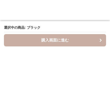
選択中の商品: ブラック
選択中の商品: ブラック
購入画面に進む
購入画面に進む
キャスケッティ
について