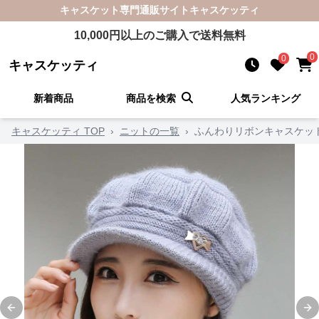
キャスケット
専門通販サイト
キャスケッティ
10,000
円以上のご購入で送料無料
0
0
キャスケッティ
新着商品
商品を検索
人気ランキング
キャスケッティ TOP
›
ニットの一覧
›
ふんわりリボンキャスケッ
Previous slide
Ne