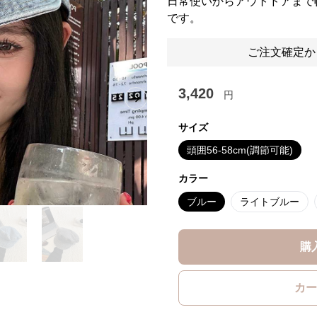
日常使いからアウトドアまで
です。
ご注文確定か
3,420
円
Next slide
サイズ
頭囲56-58cm(調節可能)
カラー
ブルー
ライトブルー
購
カー