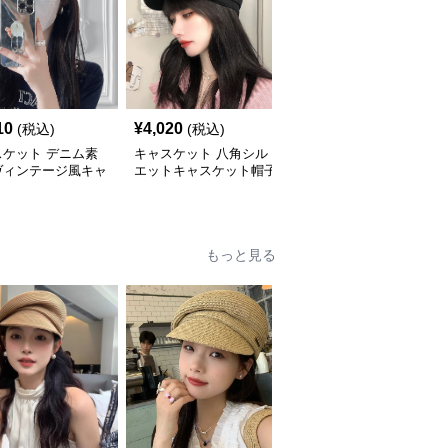
10
¥
4,020
¥
4,440
(税込)
(税込)
(税込)
スケット デニム素
キャスケット 八角シル
キャスケット ふんわり
ヴィンテージ風キャ
エットキャスケット帽子
ボリューム八角デニムキ
ット帽
ャスケット
もっと見る