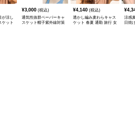
¥
3,000
¥
4,140
¥
4,3
(税込)
(税込)
目が涼し
通気性抜群ペーパーキャ
透かし編み麦わらキャス
涼感
スケット
スケット帽子紫外線対策
ケット 春夏 通勤 旅行 女
日焼
小顔効果 麦わら
性用