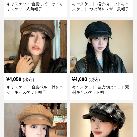
キャスケット 合皮つばニットキ
キャスケット 格子柄ニットキャ
ャスケット八角帽子
スケット つば付きレザー風帽子
¥
4,050
¥
4,000
(税込)
(税込)
キャスケット 合皮ベルト付きニ
キャスケット 合皮つばニット素
ットキャスケット帽子
材キャスケット帽