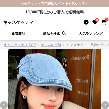
キャスケット
専門通販サイト
キャスケッティ
10,000
円以上のご購入で送料無料
0
0
キャスケッティ
新着商品
商品を検索
人気ランキング
キャスケッティ TOP
›
デニムの一覧
›
キャスケット 風合いデニ
Previous slide
Ne