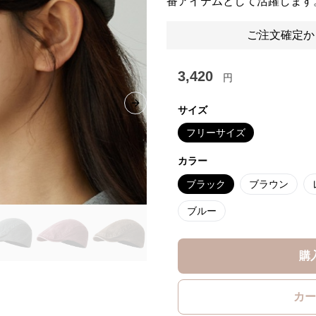
番アイテムとして活躍します
ご注文確定か
3,420
円
Next slide
サイズ
フリーサイズ
カラー
ブラック
ブラウン
ブルー
購
カー