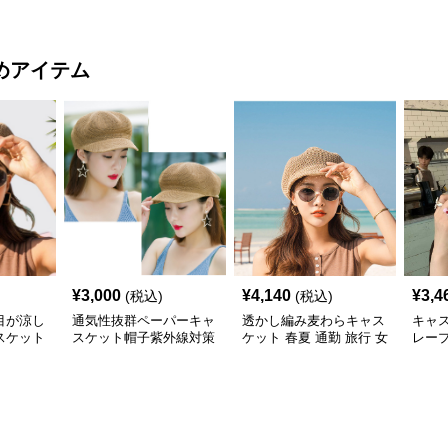
ト帽
ト帽
スケ
めアイテム
¥
3,000
¥
4,140
¥
3,4
(税込)
(税込)
目が涼し
通気性抜群ペーパーキャ
透かし編み麦わらキャス
キャ
スケット
スケット帽子紫外線対策
ケット 春夏 通勤 旅行 女
レー
小顔効果 麦わら
性用
ト