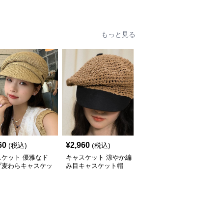
ット帽
ャスケット
もっと見る
60
¥
2,960
¥
3,800
(税込)
(税込)
(税込)
スケット 優雅なド
キャスケット 涼やか編
キャスケット 上品な洗
プ麦わらキャスケッ
み目キャスケット帽
練キャスケット帽