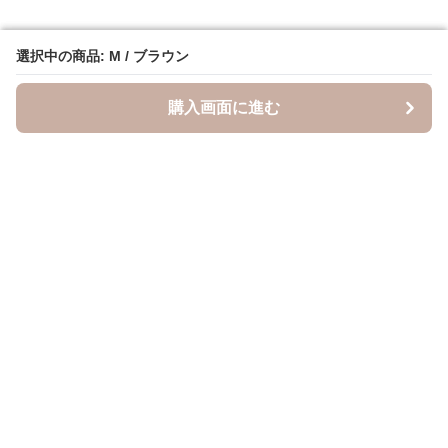
選択中の商品: M / ブラウン
選択中の商品: M / ブラウン
購入画面に進む
購入画面に進む
キャスケッティ
について
会社概要