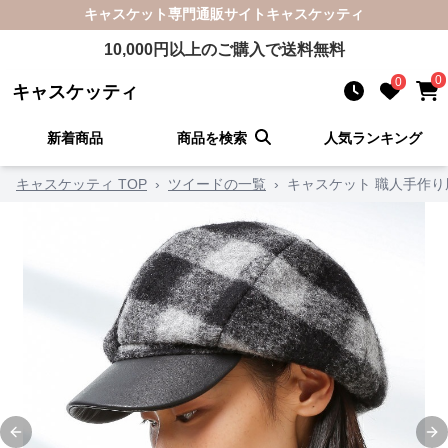
キャスケット
専門通販サイト
キャスケッティ
10,000
円以上のご購入で送料無料
0
0
キャスケッティ
新着商品
商品を検索
人気ランキング
キャスケッティ TOP
›
ツイードの一覧
›
キャスケット 職人手作
Previous slide
Ne