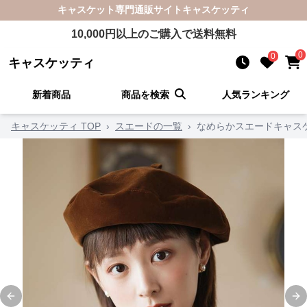
キャスケット
専門通販サイト
キャスケッティ
10,000
円以上のご購入で送料無料
0
0
キャスケッティ
新着商品
商品を検索
人気ランキング
キャスケッティ TOP
›
スエードの一覧
›
なめらかスエードキャス
Previous slide
Ne