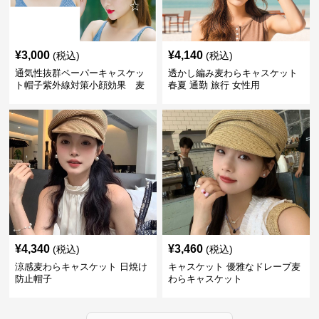
¥
3,000
¥
4,140
(税込)
(税込)
通気性抜群ペーパーキャスケッ
透かし編み麦わらキャスケット
ト帽子紫外線対策小顔効果 麦
春夏 通勤 旅行 女性用
わら
¥
4,340
¥
3,460
(税込)
(税込)
涼感麦わらキャスケット 日焼け
キャスケット 優雅なドレープ麦
防止帽子
わらキャスケット