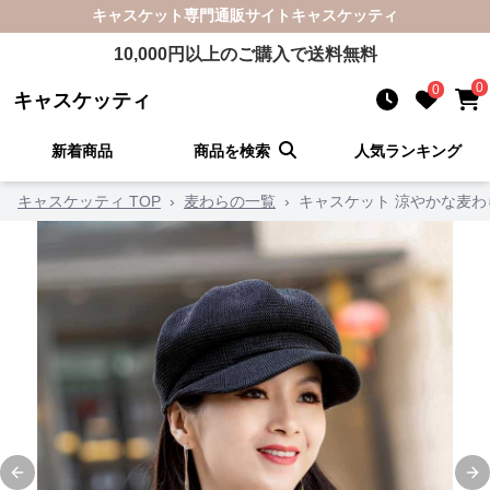
キャスケット
専門通販サイト
キャスケッティ
10,000
円以上のご購入で送料無料
0
0
キャスケッティ
新着商品
商品を検索
人気ランキング
キャスケッティ TOP
›
麦わらの一覧
›
キャスケット 涼やかな麦
Previous slide
Ne