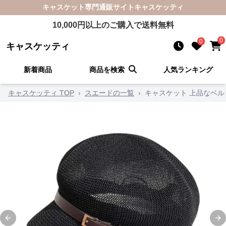
キャスケット
専門通販サイト
キャスケッティ
10,000
円以上のご購入で送料無料
0
0
キャスケッティ
新着商品
商品を検索
人気ランキング
キャスケッティ TOP
›
スエードの一覧
›
キャスケット 上品なベ
Previous slide
Ne