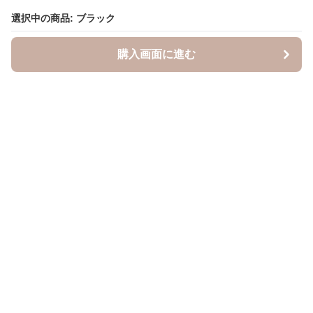
選択中の商品: ブラック
選択中の商品: ブラック
購入画面に進む
購入画面に進む
キャスケッティ
について
会社概要
利用規約