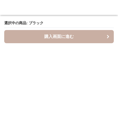
選択中の商品: ブラック
選択中の商品: ブラック
購入画面に進む
購入画面に進む
キャスケッティ
について