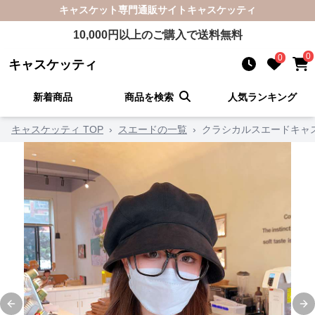
キャスケット
専門通販サイト
キャスケッティ
10,000
円以上のご購入で送料無料
0
0
キャスケッティ
新着商品
商品を検索
人気ランキング
キャスケッティ TOP
›
スエードの一覧
›
クラシカルスエードキャ
Previous slide
Ne