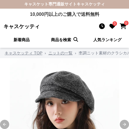
キャスケット
専門通販サイト
キャスケッティ
10,000
円以上のご購入で送料無料
0
0
キャスケッティ
新着商品
商品を検索
人気ランキング
キャスケッティ TOP
›
ニットの一覧
›
杢調ニット素材のクラシカ
Previous slide
Ne