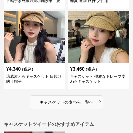
ト帽子紫外線対策小顔効果 麦
春夏 通勤 旅行 女性用
わら
¥
4,340
¥
3,460
(税込)
(税込)
涼感麦わらキャスケット 日焼け
キャスケット 優雅なドレープ麦
防止帽子
わらキャスケット
›
キャスケット
の
麦わら
一覧へ
キャスケットツイードのおすすめアイテム