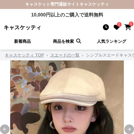
キャスケット
専門通販サイト
キャスケッティ
10,000
円以上のご購入で送料無料
0
0
キャスケッティ
新着商品
商品を検索
人気ランキング
キャスケッティ TOP
›
スエードの一覧
›
シンプルスエードキャス
Previous slide
Ne