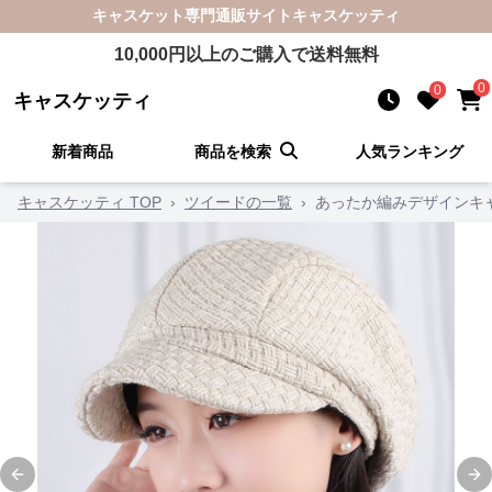
キャスケット
専門通販サイト
キャスケッティ
10,000
円以上のご購入で送料無料
0
0
キャスケッティ
新着商品
商品を検索
人気ランキング
キャスケッティ TOP
›
ツイードの一覧
›
あったか編みデザインキ
Previous slide
Ne