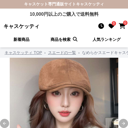
キャスケット
専門通販サイト
キャスケッティ
10,000
円以上のご購入で送料無料
0
0
キャスケッティ
新着商品
商品を検索
人気ランキング
キャスケッティ TOP
›
スエードの一覧
›
なめらかスエードキャス
Previous slide
Ne